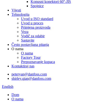
Konusni konektori 60°-JIS
Spojnice
Vijesti
Tehnologija
Uvod u ISO standard
Uvod u proces
Primjena proizvoda
Veza
Vodič za odabir
Sastavite
Često postavljana pitanja
O nama
O nama
Factory Tour
Prepoznavanje kupaca
Kontaktiraj nas
peteryan@danfoss.com
shirley.qian@danfoss.com
English
Dom
O nama