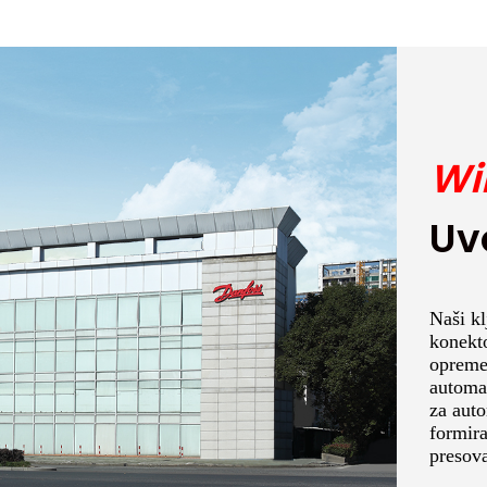
Wi
Uv
Naši kl
konekto
opreme 
automa
za auto
formir
presova