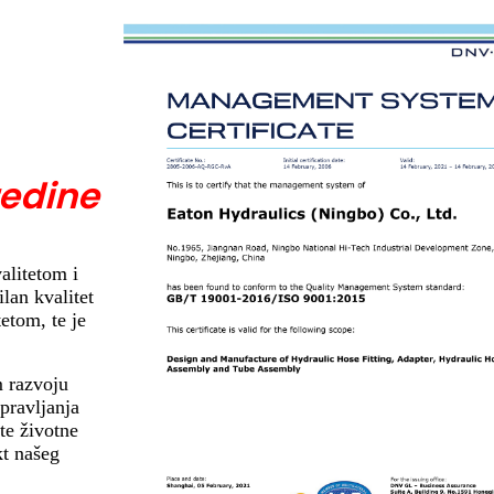
redine
alitetom i
lan kvalitet
etom, te je
m razvoju
upravljanja
te životne
kt našeg