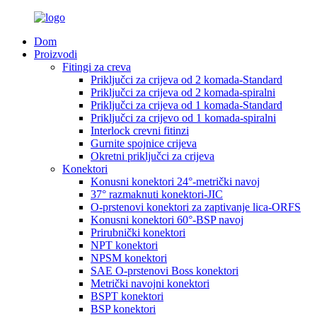
Dom
Proizvodi
Fitingi za creva
Priključci za crijeva od 2 komada-Standard
Priključci za crijeva od 2 komada-spiralni
Priključci za crijeva od 1 komada-Standard
Priključci za crijevo od 1 komada-spiralni
Interlock crevni fitinzi
Gurnite spojnice crijeva
Okretni priključci za crijeva
Konektori
Konusni konektori 24°-metrički navoj
37° razmaknuti konektori-JIC
O-prstenovi konektori za zaptivanje lica-ORFS
Konusni konektori 60°-BSP navoj
Prirubnički konektori
NPT konektori
NPSM konektori
SAE O-prstenovi Boss konektori
Metrički navojni konektori
BSPT konektori
BSP konektori