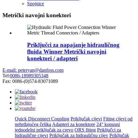
Spojnice
Metrički navojni konektori
Priključci za napajanje hidrauličnog
fluida Winner Metrički navojni
konektori / adapteri
E-mail: peteryan@danfoss.com
Tel:
0086-18989305348
Fax: 0086-(0)574-83071089
Quick Disconnect Coupling
Priključak cijevi
Fiting cijevi od
nehrđajućeg čelika
Adapteri za konektore
24° konusni
jednodelni priključak za crevo
ORS fiting
Priključci za
hidraulične cijevi
Priključak za hidrauličnu cijev
Priključak