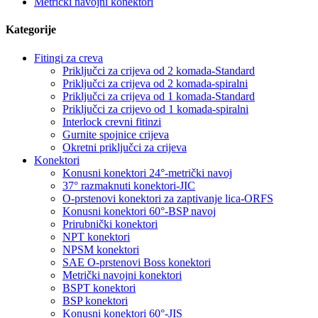
Metrički navojni konektori
Kategorije
Fitingi za creva
Priključci za crijeva od 2 komada-Standard
Priključci za crijeva od 2 komada-spiralni
Priključci za crijeva od 1 komada-Standard
Priključci za crijevo od 1 komada-spiralni
Interlock crevni fitinzi
Gurnite spojnice crijeva
Okretni priključci za crijeva
Konektori
Konusni konektori 24°-metrički navoj
37° razmaknuti konektori-JIC
O-prstenovi konektori za zaptivanje lica-ORFS
Konusni konektori 60°-BSP navoj
Prirubnički konektori
NPT konektori
NPSM konektori
SAE O-prstenovi Boss konektori
Metrički navojni konektori
BSPT konektori
BSP konektori
Konusni konektori 60°-JIS