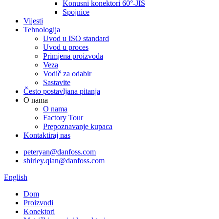
Konusni konektori 60°-JIS
Spojnice
Vijesti
Tehnologija
Uvod u ISO standard
Uvod u proces
Primjena proizvoda
Veza
Vodič za odabir
Sastavite
Često postavljana pitanja
O nama
O nama
Factory Tour
Prepoznavanje kupaca
Kontaktiraj nas
peteryan@danfoss.com
shirley.qian@danfoss.com
English
Dom
Proizvodi
Konektori