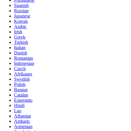
Portuguese
Spanish
Russian
Japanese
Korean
Arabic
Irish
Greek
Turkish
Italian
Danish
Romanian
Indonesian
Czech
Afrikaans
Swedish
Polish
Basque
Catalan
Esperanto
Hindi
Lao
Albanian
Amharic
Armenian