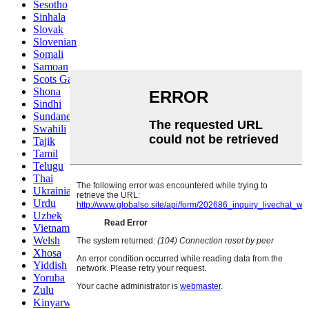
Sesotho
Sinhala
Slovak
Slovenian
Somali
Samoan
Scots Gaelic
Shona
Sindhi
Sundanese
Swahili
Tajik
Tamil
Telugu
Thai
Ukrainian
Urdu
Uzbek
Vietnamese
Welsh
Xhosa
Yiddish
Yoruba
Zulu
Kinyarwanda