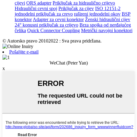
cijevi
ORS adapter
Priključak za hidraulično crijevo
Hidraulični cevni spoj
Priključak za cijev
ISO 12151-2
jednodelni priključak za crevo
rašireni jednodelni okov
BSP
konektor
Adapter za cevni konektor
Ženski hidraulični cijev
24° konusni priključak za crijevo
Brza spojka od nerđajućeg
čelika
Quick Connector Coupling
Metrički navojni konektori
© Autorsko pravo 20102022 : Sva prava pridržana.
Pošaljite e-mail
WeChat (Peter Yan)
x