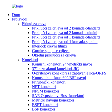
Dom
Proizvodi
Fitingi za creva
Priključci za crijeva od 2 komada-Standard
Priključci za crijeva od 2 komada-spiralni
Priključci za crijeva od 1 komada-Standard
Priključci za crijevo od 1 komada-spiralni
Interlock crevni fitinzi
Gurnite spojnice crijeva
Okretni priključci za crijeva
Konektori
Konusni konektori 24°-metrički navoj
37° razmaknuti konektori-JIC
O-prstenovi konektori za zaptivanje lica-ORFS
Konusni konektori 60°-BSP navoj
Prirubnički konektori
NPT konektori
NPSM konektori
SAE O-prstenovi Boss konektori
Metrički navojni konektori
BSPT konektori
BSP konektori