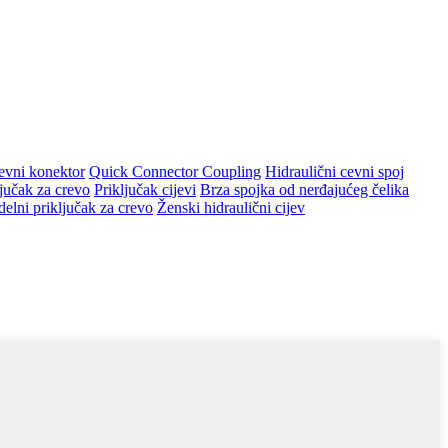
evni konektor
Quick Connector Coupling
Hidraulični cevni spoj
jučak za crevo
Priključak cijevi
Brza spojka od nerđajućeg čelika
elni priključak za crevo
Ženski hidraulični cijev