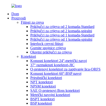
Dom
Proizvodi
Fitingi za creva
Priključci za crijeva od 2 komada-Standard
Priključci za crijeva od 2 komada-spiralni
Priključci za crijeva od 1 komada-Standard
Priključci za crijevo od 1 komada-spiralni
Interlock crevni fitinzi
Gurnite spojnice crijeva
Okretni priključci za crijeva
Konektori
Konusni konektori 24°-metrički navoj
37° razmaknuti konektori-JIC
O-prstenovi konektori za zaptivanje lica-ORFS
Konusni konektori 60°-BSP navoj
Prirubnički konektori
NPT konektori
NPSM konektori
SAE O-prstenovi Boss konektori
Metrički navojni konektori
BSPT konektori
BSP konektori