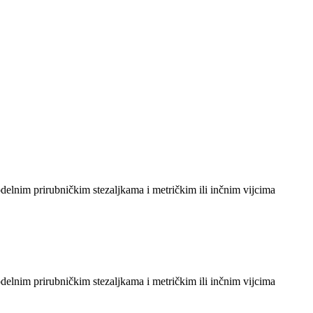
odelnim prirubničkim stezaljkama i metričkim ili inčnim vijcima
odelnim prirubničkim stezaljkama i metričkim ili inčnim vijcima