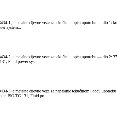
8434-1 je metalne cijevne veze za tekućinu i opću upotrebu — dio 1: k
wer system...
8434-2 je metalne cijevne veze za tekućinu i opću upotrebu — dio 2: 37
131, Fluid power sys...
 8434-3 je metalne cijevne veze za napajanje tekućinom i opću upotrebu
mitet ISO/TC 131, Fluid po...