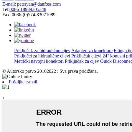
E-mail: peteryan@danfoss.com
Tel:
0086-18989305348
Fax: 0086-(0)574-83071089
Priključak za hidrauličnu cijev
Adapteri za konektore
Fiting cij
Priključci za hidraulične cijevi
Priključak cijevi
24° konusni pri
Metrički navojni konektori
Priključak za cijev
Quick Disconnec
© Autorsko pravo 20102022 : Sva prava pridržana.
Pošaljite e-mail
x