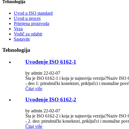
Tehnologija
Uvod u ISO standard
Uvod u proces
Primjena proizvoda
Veza
Vodič za odabir
Sastavite
Tehnologija
Uvođenje ISO 6162-1
by admin 22-02-07
Šta je ISO 6162-1 i koja je najnovija verzija?Naziv ISO 6
- deo 1: prirubnički konektori, priključci i montažne povr
Čitaj više
Uvođenje ISO 6162-2
by admin 22-02-07
Šta je ISO 6162-2 i koja je najnovija verzija?Naziv ISO 6
- 2. deo: prirubnički konektori, priključci i montažne povr
Čitaj više