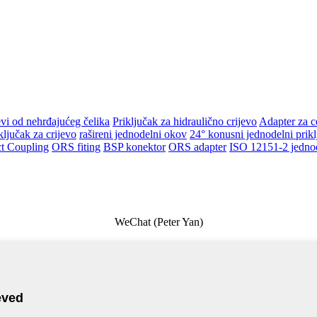
evi od nehrđajućeg čelika
Priključak za hidraulično crijevo
Adapter za c
ključak za crijevo
rašireni jednodelni okov
24° konusni jednodelni prikl
t Coupling
ORS fiting
BSP konektor
ORS adapter
ISO 12151-2 jednod
WeChat (Peter Yan)