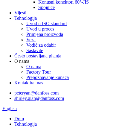
Konusni konektori 60°-JIS
Spojnice
Vijesti
Tehnologija
Uvod u ISO standard
Uvod u proces
Primjena proizvoda
Veza
Vodič za odabir
Sastavite
Često postavljana pitanja
O nama
O nama
Factory Tour
Prepoznavanje kupaca
Kontaktiraj nas
peteryan@danfoss.com
shirley.qian@danfoss.com
English
Dom
Tehnologija