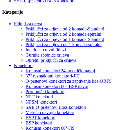
SAE O-prstenovi Boss konektori
Kategorije
Fitingi za creva
Priključci za crijeva od 2 komada-Standard
Priključci za crijeva od 2 komada-spiralni
Priključci za crijeva od 1 komada-Standard
Priključci za crijevo od 1 komada-spiralni
Interlock crevni fitinzi
Gurnite spojnice crijeva
Okretni priključci za crijeva
Konektori
Konusni konektori 24°-metrički navoj
37° razmaknuti konektori-JIC
O-prstenovi konektori za zaptivanje lica-ORFS
Konusni konektori 60°-BSP navoj
Prirubnički konektori
NPT konektori
NPSM konektori
SAE O-prstenovi Boss konektori
Metrički navojni konektori
BSPT konektori
BSP konektori
Konusni konektori 60°-JIS