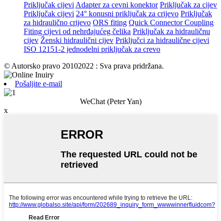
Priključak cijevi
Adapter za cevni konektor
Priključak za cijev
Priključak cijevi
24° konusni priključak za crijevo
Priključak
za hidraulično crijevo
ORS fiting
Quick Connector Coupling
Fiting cijevi od nehrđajućeg čelika
Priključak za hidrauličnu
cijev
Ženski hidraulični cijev
Priključci za hidraulične cijevi
ISO 12151-2 jednodelni priključak za crevo
© Autorsko pravo 20102022 : Sva prava pridržana.
Pošaljite e-mail
WeChat (Peter Yan)
x