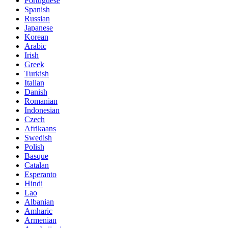
Portuguese
Spanish
Russian
Japanese
Korean
Arabic
Irish
Greek
Turkish
Italian
Danish
Romanian
Indonesian
Czech
Afrikaans
Swedish
Polish
Basque
Catalan
Esperanto
Hindi
Lao
Albanian
Amharic
Armenian