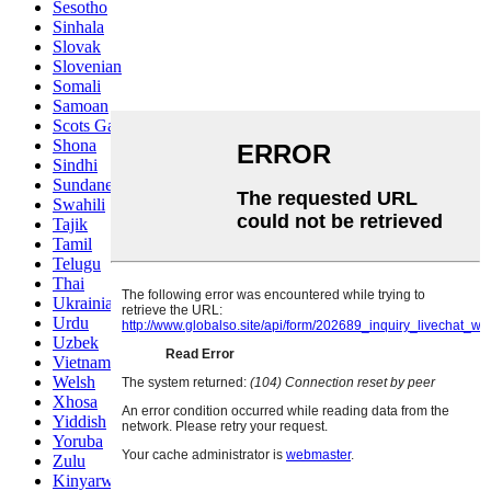
Sesotho
Sinhala
Slovak
Slovenian
Somali
Samoan
Scots Gaelic
Shona
Sindhi
Sundanese
Swahili
Tajik
Tamil
Telugu
Thai
Ukrainian
Urdu
Uzbek
Vietnamese
Welsh
Xhosa
Yiddish
Yoruba
Zulu
Kinyarwanda