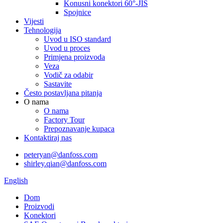
Konusni konektori 60°-JIS
Spojnice
Vijesti
Tehnologija
Uvod u ISO standard
Uvod u proces
Primjena proizvoda
Veza
Vodič za odabir
Sastavite
Često postavljana pitanja
O nama
O nama
Factory Tour
Prepoznavanje kupaca
Kontaktiraj nas
peteryan@danfoss.com
shirley.qian@danfoss.com
English
Dom
Proizvodi
Konektori