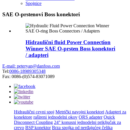
Spojnice
SAE O-prstenovi Boss konektori
Hidraulični fluid Power Connection
Winner SAE O-prsten Boss konektori
/ adapteri
E-mail: peteryan@danfoss.com
Tel:
0086-18989305348
Fax: 0086-(0)574-83071089
Hidraulični cevni spoj
Metrički navojni konektori
Adapteri za
konektore
rašireni jednodelni okov
ORS adapter
Quick
Disconnect Coupling
24° konusni jednodelni priključak za
crevo
BSP konektor
Brza spojka od nerđajućeg čelika