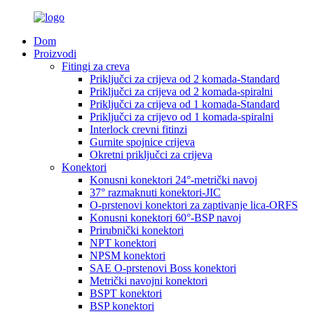
Dom
Proizvodi
Fitingi za creva
Priključci za crijeva od 2 komada-Standard
Priključci za crijeva od 2 komada-spiralni
Priključci za crijeva od 1 komada-Standard
Priključci za crijevo od 1 komada-spiralni
Interlock crevni fitinzi
Gurnite spojnice crijeva
Okretni priključci za crijeva
Konektori
Konusni konektori 24°-metrički navoj
37° razmaknuti konektori-JIC
O-prstenovi konektori za zaptivanje lica-ORFS
Konusni konektori 60°-BSP navoj
Prirubnički konektori
NPT konektori
NPSM konektori
SAE O-prstenovi Boss konektori
Metrički navojni konektori
BSPT konektori
BSP konektori