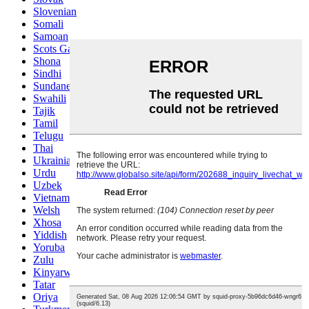
Slovenian
Somali
Samoan
Scots Gaelic
Shona
Sindhi
Sundanese
Swahili
Tajik
Tamil
Telugu
Thai
Ukrainian
Urdu
Uzbek
Vietnamese
Welsh
Xhosa
Yiddish
Yoruba
Zulu
Kinyarwanda
Tatar
Oriya