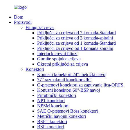
Dom
Proizvodi
Fitingi za creva
Priključci za crijeva od 2 komada-Standard
Priključci za crijeva od 2 komada-spiralni
Priključci za crijeva od 1 komada-Standard
Priključci za crijevo od 1 komada-spiralni
Interlock crevni fitinzi
Gurnite spojnice crijeva
Okretni priključci za crijeva
Konektori
Konusni konektori 24°-metrički navoj
37° razmaknuti konektori-JIC
O-prstenovi konektori za zaptivanje lica-ORFS
Konusni konektori 60°-BSP navoj
Prirubnički konektori
NPT konektori
NPSM konektori
SAE O-prstenovi Boss konektori
Metrički navojni konektori
BSPT konektori
BSP konektori