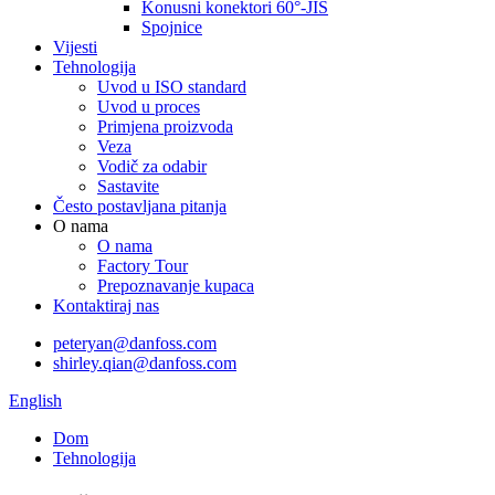
Konusni konektori 60°-JIS
Spojnice
Vijesti
Tehnologija
Uvod u ISO standard
Uvod u proces
Primjena proizvoda
Veza
Vodič za odabir
Sastavite
Često postavljana pitanja
O nama
O nama
Factory Tour
Prepoznavanje kupaca
Kontaktiraj nas
peteryan@danfoss.com
shirley.qian@danfoss.com
English
Dom
Tehnologija