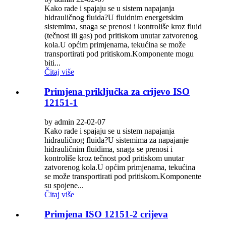
Kako rade i spajaju se u sistem napajanja
hidrauličnog fluida?U fluidnim energetskim
sistemima, snaga se prenosi i kontroliše kroz fluid
(tečnost ili gas) pod pritiskom unutar zatvorenog
kola.U općim primjenama, tekućina se može
transportirati pod pritiskom.Komponente mogu
biti...
Čitaj više
Primjena priključka za crijevo ISO
12151-1
by admin 22-02-07
Kako rade i spajaju se u sistem napajanja
hidrauličnog fluida?U sistemima za napajanje
hidrauličnim fluidima, snaga se prenosi i
kontroliše kroz tečnost pod pritiskom unutar
zatvorenog kola.U općim primjenama, tekućina
se može transportirati pod pritiskom.Komponente
su spojene...
Čitaj više
Primjena ISO 12151-2 crijeva