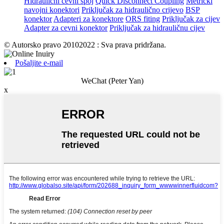
Hidraulični cevni spoj
Quick Disconnect Coupling
Metrički
navojni konektori
Priključak za hidraulično crijevo
BSP
konektor
Adapteri za konektore
ORS fiting
Priključak za cijev
Adapter za cevni konektor
Priključak za hidrauličnu cijev
© Autorsko pravo 20102022 : Sva prava pridržana.
Pošaljite e-mail
WeChat (Peter Yan)
x