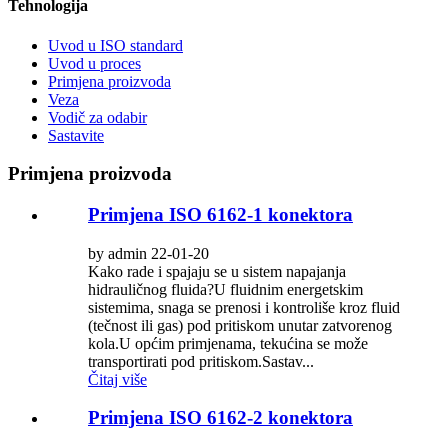
Tehnologija
Uvod u ISO standard
Uvod u proces
Primjena proizvoda
Veza
Vodič za odabir
Sastavite
Primjena proizvoda
Primjena ISO 6162-1 konektora
by admin 22-01-20
Kako rade i spajaju se u sistem napajanja
hidrauličnog fluida?U fluidnim energetskim
sistemima, snaga se prenosi i kontroliše kroz fluid
(tečnost ili gas) pod pritiskom unutar zatvorenog
kola.U općim primjenama, tekućina se može
transportirati pod pritiskom.Sastav...
Čitaj više
Primjena ISO 6162-2 konektora