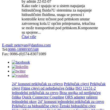
by admin 22-02-07
Kako rade i spajaju se u sistem napajanja
hidrauličnog fluida?U sistemima za napajanje
hidrauličnim fluidima, snaga se prenosi i
kontroliše kroz tečnost pod pritiskom unutar
zatvorenog kola.U općim primjenama, tekućina
se može transportirati pod pritiskom.Komponente
su spojene...
Čitaj više
E-mail: peteryan@danfoss.com
Tel:
0086-18989305348
Fax: 0086-(0)574-83071089
24° konusni priključak za crijevo
Priključak cijevi
Priključak
cijevi
Fiting cijevi od nehrđajućeg čelika
ISO 12151-2
jednodelni priključak za crevo
Brza spojka od nerđajućeg
čelika
Quick Connector Coupling
ORS adapter
rašireni
jednodelni okov
24° konusni jednodelni priključak za crevo
Priključci za hidraulične cijevi
Ženski hidraulični cijev