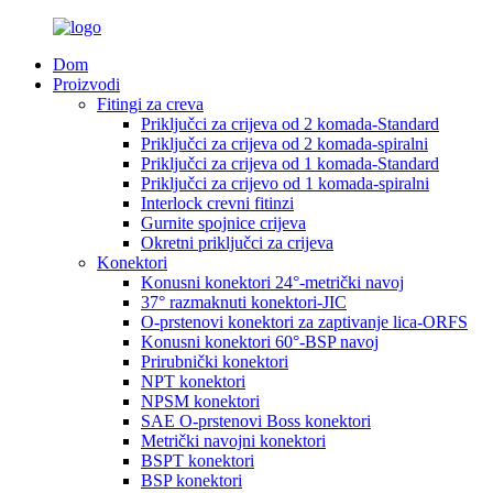
Dom
Proizvodi
Fitingi za creva
Priključci za crijeva od 2 komada-Standard
Priključci za crijeva od 2 komada-spiralni
Priključci za crijeva od 1 komada-Standard
Priključci za crijevo od 1 komada-spiralni
Interlock crevni fitinzi
Gurnite spojnice crijeva
Okretni priključci za crijeva
Konektori
Konusni konektori 24°-metrički navoj
37° razmaknuti konektori-JIC
O-prstenovi konektori za zaptivanje lica-ORFS
Konusni konektori 60°-BSP navoj
Prirubnički konektori
NPT konektori
NPSM konektori
SAE O-prstenovi Boss konektori
Metrički navojni konektori
BSPT konektori
BSP konektori