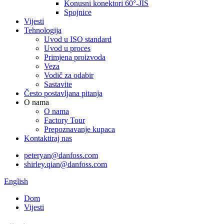
Konusni konektori 60°-JIS
Spojnice
Vijesti
Tehnologija
Uvod u ISO standard
Uvod u proces
Primjena proizvoda
Veza
Vodič za odabir
Sastavite
Često postavljana pitanja
O nama
O nama
Factory Tour
Prepoznavanje kupaca
Kontaktiraj nas
peteryan@danfoss.com
shirley.qian@danfoss.com
English
Dom
Vijesti