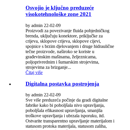
Osvojio je ključno preduzeće
visokotehnološke zone 2021
by admin 22-02-09
Proizvodi za povezivanje fluida pobjedničkog
brenda, uključuju konektore, priključke za
crijeva, sklopove crijeva, sklopove cijevi,
spojnice s brzim djelovanjem i druge hidraulične
tečne proizvode, naširoko se koriste u
građevinskim mašinama, željeznicama,
poljoprivrednim i šumarskim strojevima,
strojevima za brizganje...
Čitaj više
Digitalna postavka postrojenja
by admin 22-02-09
Sve više preduzeća počinje da gradi digitalne
fabrike kako bi poboljšala nivo upravljanja,
poboljšala efikasnost upravljanja, smanjila
troškove upravljanja i ubrzala isporuku, itd.
Ostvarite transparentno upravljanje materijalom i
statusom protoka materijala, statusom zaliha,