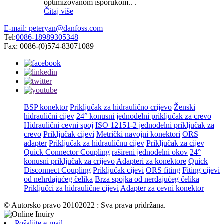
optimizovanom isporukom.. .
Čitaj više
E-mail: peteryan@danfoss.com
Tel:
0086-18989305348
Fax: 0086-(0)574-83071089
BSP konektor
Priključak za hidraulično crijevo
Ženski
hidraulični cijev
24° konusni jednodelni priključak za crevo
Hidraulični cevni spoj
ISO 12151-2 jednodelni priključak za
crevo
Priključak cijevi
Metrički navojni konektori
ORS
adapter
Priključak za hidrauličnu cijev
Priključak za cijev
Quick Connector Coupling
rašireni jednodelni okov
24°
konusni priključak za crijevo
Adapteri za konektore
Quick
Disconnect Coupling
Priključak cijevi
ORS fiting
Fiting cijevi
od nehrđajućeg čelika
Brza spojka od nerđajućeg čelika
Priključci za hidraulične cijevi
Adapter za cevni konektor
© Autorsko pravo 20102022 : Sva prava pridržana.
Pošaljite e-mail