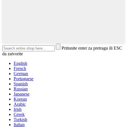
Pritisnite enter za pretragu ili ESC
da zatvorite
English
French
German
Portuguese
Spanish
Russian
Japanese
Korean
Arabic
Irish
Greek
Turkish
Italian