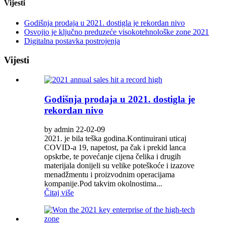
Vijesti
Godišnja prodaja u 2021. dostigla je rekordan nivo
Osvojio je ključno preduzeće visokotehnološke zone 2021
Digitalna postavka postrojenja
Vijesti
Godišnja prodaja u 2021. dostigla je
rekordan nivo
by admin 22-02-09
2021. je bila teška godina.Kontinuirani uticaj
COVID-a 19, napetost, pa čak i prekid lanca
opskrbe, te povećanje cijena čelika i drugih
materijala donijeli su velike poteškoće i izazove
menadžmentu i proizvodnim operacijama
kompanije.Pod takvim okolnostima...
Čitaj više