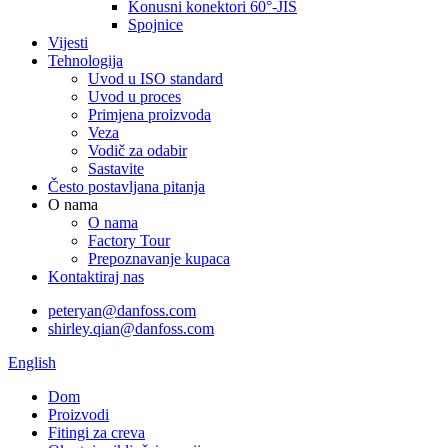
Konusni konektori 60°-JIS
Spojnice
Vijesti
Tehnologija
Uvod u ISO standard
Uvod u proces
Primjena proizvoda
Veza
Vodič za odabir
Sastavite
Često postavljana pitanja
O nama
O nama
Factory Tour
Prepoznavanje kupaca
Kontaktiraj nas
peteryan@danfoss.com
shirley.qian@danfoss.com
English
Dom
Proizvodi
Fitingi za creva