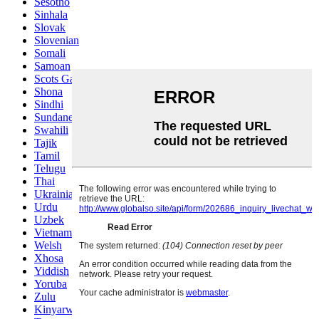
Sesotho
Sinhala
Slovak
Slovenian
Somali
Samoan
Scots Gaelic
Shona
Sindhi
Sundanese
Swahili
Tajik
Tamil
Telugu
Thai
Ukrainian
Urdu
Uzbek
Vietnamese
Welsh
Xhosa
Yiddish
Yoruba
Zulu
Kinyarwanda