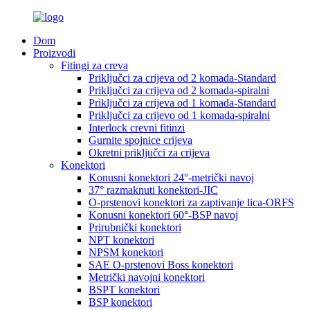
Dom
Proizvodi
Fitingi za creva
Priključci za crijeva od 2 komada-Standard
Priključci za crijeva od 2 komada-spiralni
Priključci za crijeva od 1 komada-Standard
Priključci za crijevo od 1 komada-spiralni
Interlock crevni fitinzi
Gurnite spojnice crijeva
Okretni priključci za crijeva
Konektori
Konusni konektori 24°-metrički navoj
37° razmaknuti konektori-JIC
O-prstenovi konektori za zaptivanje lica-ORFS
Konusni konektori 60°-BSP navoj
Prirubnički konektori
NPT konektori
NPSM konektori
SAE O-prstenovi Boss konektori
Metrički navojni konektori
BSPT konektori
BSP konektori