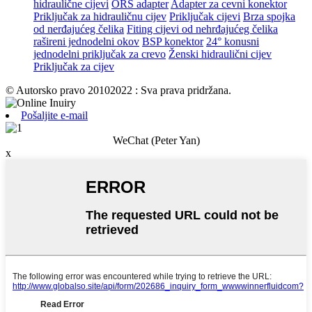
hidraulične cijevi
ORS adapter
Adapter za cevni konektor
Priključak za hidrauličnu cijev
Priključak cijevi
Brza spojka
od nerđajućeg čelika
Fiting cijevi od nehrđajućeg čelika
rašireni jednodelni okov
BSP konektor
24° konusni
jednodelni priključak za crevo
Ženski hidraulični cijev
Priključak za cijev
© Autorsko pravo 20102022 : Sva prava pridržana.
Pošaljite e-mail
WeChat (Peter Yan)
x