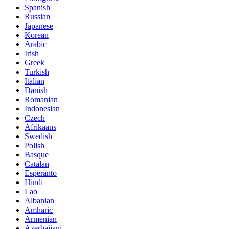
Spanish
Russian
Japanese
Korean
Arabic
Irish
Greek
Turkish
Italian
Danish
Romanian
Indonesian
Czech
Afrikaans
Swedish
Polish
Basque
Catalan
Esperanto
Hindi
Lao
Albanian
Amharic
Armenian
Azerbaijani