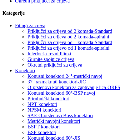
Okretni priključci za crijeva
Kategorije
Fitingi za creva
Priključci za crijeva od 2 komada-Standard
Priključci za crijeva od 2 komada-spiralni
Priključci za crijeva od 1 komada-Standard
Priključci za crijevo od 1 komada-spiralni
Interlock crevni fitinzi
Gurnite spojnice crijeva
Okretni priključci za crijeva
Konektori
Konusni konektori 24°-metrički navoj
37° razmaknuti konektori-JIC
O-prstenovi konektori za zaptivanje lica-ORFS
Konusni konektori 60°-BSP navoj
Prirubnički konektori
NPT konektori
NPSM konektori
SAE O-prstenovi Boss konektori
Metrički navojni konektori
BSPT konektori
BSP konektori
Konusni konektori 60°-JIS