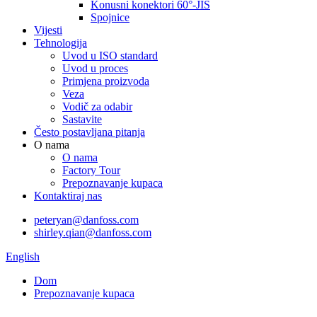
Konusni konektori 60°-JIS
Spojnice
Vijesti
Tehnologija
Uvod u ISO standard
Uvod u proces
Primjena proizvoda
Veza
Vodič za odabir
Sastavite
Često postavljana pitanja
O nama
O nama
Factory Tour
Prepoznavanje kupaca
Kontaktiraj nas
peteryan@danfoss.com
shirley.qian@danfoss.com
English
Dom
Prepoznavanje kupaca