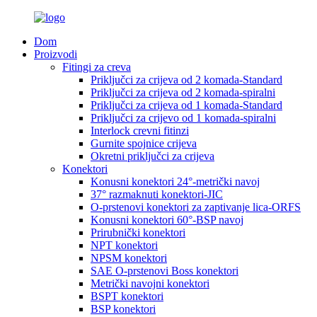
Dom
Proizvodi
Fitingi za creva
Priključci za crijeva od 2 komada-Standard
Priključci za crijeva od 2 komada-spiralni
Priključci za crijeva od 1 komada-Standard
Priključci za crijevo od 1 komada-spiralni
Interlock crevni fitinzi
Gurnite spojnice crijeva
Okretni priključci za crijeva
Konektori
Konusni konektori 24°-metrički navoj
37° razmaknuti konektori-JIC
O-prstenovi konektori za zaptivanje lica-ORFS
Konusni konektori 60°-BSP navoj
Prirubnički konektori
NPT konektori
NPSM konektori
SAE O-prstenovi Boss konektori
Metrički navojni konektori
BSPT konektori
BSP konektori