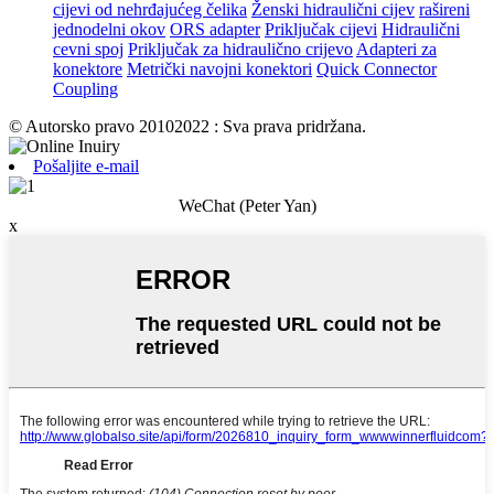
cijevi od nehrđajućeg čelika
Ženski hidraulični cijev
rašireni
jednodelni okov
ORS adapter
Priključak cijevi
Hidraulični
cevni spoj
Priključak za hidraulično crijevo
Adapteri za
konektore
Metrički navojni konektori
Quick Connector
Coupling
© Autorsko pravo 20102022 : Sva prava pridržana.
Pošaljite e-mail
WeChat (Peter Yan)
x