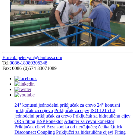
E-mail: peteryan@danfoss.com
Tel:
0086-18989305348
Fax: 0086-(0)574-83071089
24° konusni jednodelni priključak za crevo
24° konusni
priključak za crijevo
Priključak za cijev
ISO 12151-2
jednodelni priključak za crevo
Priključak za hidrauličnu cijev
ORS fiting
BSP konektor
Adapter za cevni konektor
Priključak cijevi
Brza spojka od nerđajućeg čelika
Quick
Disconnect Coupling
Priključci za hidraulične cijevi
Fiting