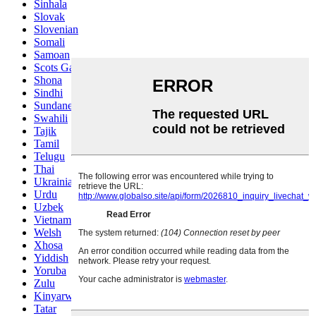
Sinhala
Slovak
Slovenian
Somali
Samoan
Scots Gaelic
Shona
Sindhi
Sundanese
Swahili
Tajik
Tamil
Telugu
Thai
Ukrainian
Urdu
Uzbek
Vietnamese
Welsh
Xhosa
Yiddish
Yoruba
Zulu
Kinyarwanda
Tatar