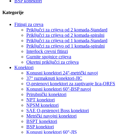
BSP konektori
Kategorije
Fitingi za creva
Priključci za crijeva od 2 komada-Standard
Priključci za crijeva od 2 komada-spiralni
Priključci za crijeva od 1 komada-Standard
Priključci za crijevo od 1 komada-spiralni
Interlock crevni fitinzi
Gurnite spojnice crijeva
Okretni priključci za crijeva
Konektori
Konusni konektori 24°-metrički navoj
37° razmaknuti konektori-JIC
O-prstenovi konektori za zaptivanje lica-ORFS
Konusni konektori 60°-BSP navoj
Prirubnički konektori
NPT konektori
NPSM konektori
SAE O-prstenovi Boss konektori
Metrički navojni konektori
BSPT konektori
BSP konektori
Konusni konektori 60°-JIS