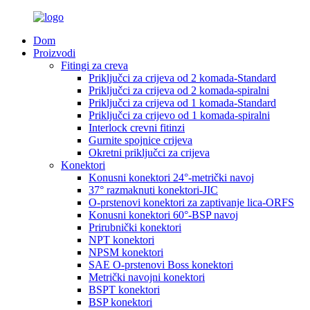
Dom
Proizvodi
Fitingi za creva
Priključci za crijeva od 2 komada-Standard
Priključci za crijeva od 2 komada-spiralni
Priključci za crijeva od 1 komada-Standard
Priključci za crijevo od 1 komada-spiralni
Interlock crevni fitinzi
Gurnite spojnice crijeva
Okretni priključci za crijeva
Konektori
Konusni konektori 24°-metrički navoj
37° razmaknuti konektori-JIC
O-prstenovi konektori za zaptivanje lica-ORFS
Konusni konektori 60°-BSP navoj
Prirubnički konektori
NPT konektori
NPSM konektori
SAE O-prstenovi Boss konektori
Metrički navojni konektori
BSPT konektori
BSP konektori