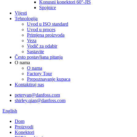
Konusni konektori 60°-JIS
Spojnice
Vijesti
Tehnologija
Uvod u ISO standard
Uvod u proces
Primjena proizvoda
Veza
Vodič za odabir
Sastavite
Često postavljana pitanja
O nama
O nama
Factory Tour
Prepoznavanje kupaca
Kontaktiraj nas
peteryan@danfoss.com
shirley.qian@danfoss.com
English
Dom
Proizvodi
Konektori