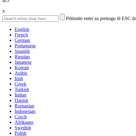
x
Pritisnite enter za pretragu ili ESC d
English
French
German
Portuguese
Spanish
Russian
Japanese
Korean
Arabic
Irish
Greek
Turkish
Italian
Danish
Romanian
Indonesian
Czech
Afrikaans
Swedish
Polish