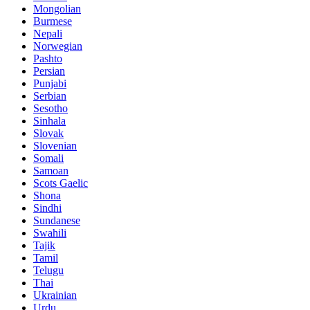
Mongolian
Burmese
Nepali
Norwegian
Pashto
Persian
Punjabi
Serbian
Sesotho
Sinhala
Slovak
Slovenian
Somali
Samoan
Scots Gaelic
Shona
Sindhi
Sundanese
Swahili
Tajik
Tamil
Telugu
Thai
Ukrainian
Urdu