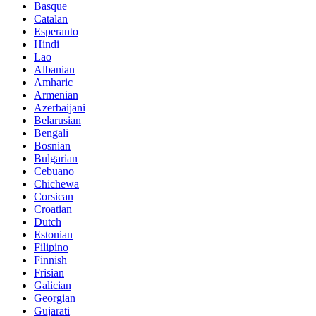
Basque
Catalan
Esperanto
Hindi
Lao
Albanian
Amharic
Armenian
Azerbaijani
Belarusian
Bengali
Bosnian
Bulgarian
Cebuano
Chichewa
Corsican
Croatian
Dutch
Estonian
Filipino
Finnish
Frisian
Galician
Georgian
Gujarati