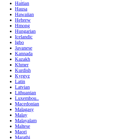
Haitian
Hausa
Hawaiian
Hebrew
Hmong
Hungarian
Icelandic
Igbo
Javanese
Kannada
Kazakh
Khmer
Kurdish
Kyrgyz
Latin
Latvian
Lithuanian
Luxembou..
Macedonian
Malagasy
Malay
Malayalam
Maltese
Maori
Marathi