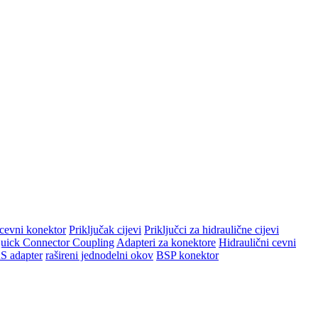
cevni konektor
Priključak cijevi
Priključci za hidraulične cijevi
uick Connector Coupling
Adapteri za konektore
Hidraulični cevni
S adapter
rašireni jednodelni okov
BSP konektor