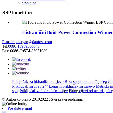
Spojnice
BSP konektori
Hidraulični fluid Power Connection Winner
E-mail: peteryan@danfoss.com
Tel:
0086-18989305348
Fax: 0086-(0)574-83071089
Priključak za hidraulično crijevo
Brza spojka od nerđajućeg čel
Priključak za cijev
24° konusni priključak za crijevo
Metrički n
spoj
Priključak za hidrauličnu cijev
Fiting cijevi od nehrđajućeg
© Autorsko pravo 20102022 : Sva prava pridržana.
Pošaljite e-mail