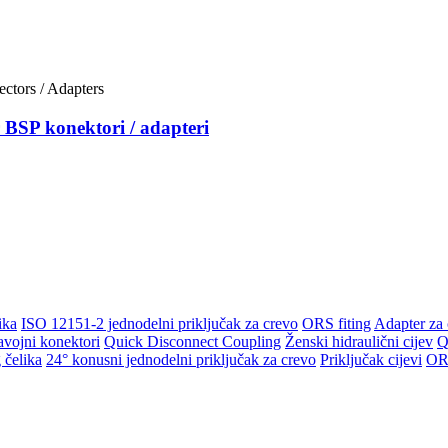
 BSP konektori / adapteri
ika
ISO 12151-2 jednodelni priključak za crevo
ORS fiting
Adapter za 
avojni konektori
Quick Disconnect Coupling
Ženski hidraulični cijev
Q
 čelika
24° konusni jednodelni priključak za crevo
Priključak cijevi
OR