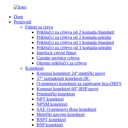
Dom
Proizvodi
Fitingi za creva
Priključci za crijeva od 2 komada-Standard
Priključci za crijeva od 2 komada-spiralni
Priključci za crijeva od 1 komada-Standard
Priključci za crijevo od 1 komada-spiralni
Interlock crevni fitinzi
Gurnite spojnice crijeva
Okretni priključci za crijeva
Konektori
Konusni konektori 24°-metrički navoj
37° razmaknuti konektori-JIC
O-prstenovi konektori za zaptivanje lica-ORFS
Konusni konektori 60°-BSP navoj
Prirubnički konektori
NPT konektori
NPSM konektori
SAE O-prstenovi Boss konektori
Metrički navojni konektori
BSPT konektori
BSP konektori