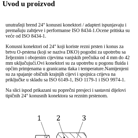
Uvod u proizvod
unutrašnji brend 24° konusni konektori / adapteri ispunjavaju i
premašuju zahtjeve i performanse ISO 8434-1.Ocene pritiska su
veće od ISO 8434-1.
Konusni konektori od 24° koji koriste rezni prsten i konus za
brtvu O-prstena (koji se naziva DKO) pogodni za upotrebu sa
željeznim i obojenim cijevima vanjskih prečnika od 4 mm do 42
mm uključujući.Ovi konektori su za upotrebu u pogonu fluida i
općim primjenama u granicama tlaka i temperature.Namijenjeni
su za spajanje običnih krajnjih cijevi i spojnica crijeva na
priključke u skladu sa ISO 6149-1, ISO 1179-1 i ISO 9974-1.
Na slici ispod prikazani su poprečni presjeci i sastavni dijelovi
tipičnih 24° konusnih konektora sa reznim prstenom.