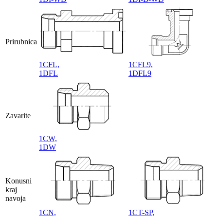
Prirubnica
1CFL,
1CFL9,
1DFL
1DFL9
Zavarite
1CW,
1DW
Konusni
kraj
navoja
1CN,
1CT-SP,