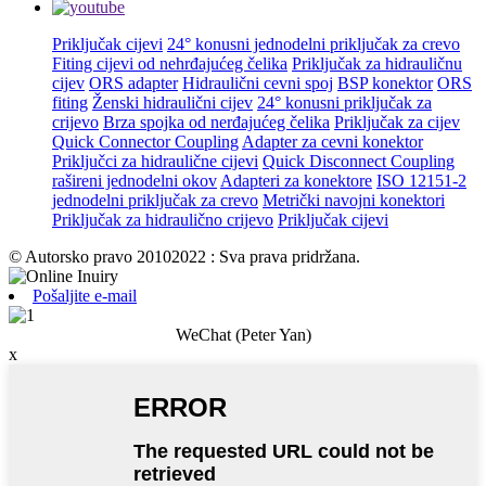
Priključak cijevi
24° konusni jednodelni priključak za crevo
Fiting cijevi od nehrđajućeg čelika
Priključak za hidrauličnu
cijev
ORS adapter
Hidraulični cevni spoj
BSP konektor
ORS
fiting
Ženski hidraulični cijev
24° konusni priključak za
crijevo
Brza spojka od nerđajućeg čelika
Priključak za cijev
Quick Connector Coupling
Adapter za cevni konektor
Priključci za hidraulične cijevi
Quick Disconnect Coupling
rašireni jednodelni okov
Adapteri za konektore
ISO 12151-2
jednodelni priključak za crevo
Metrički navojni konektori
Priključak za hidraulično crijevo
Priključak cijevi
© Autorsko pravo 20102022 : Sva prava pridržana.
Pošaljite e-mail
WeChat (Peter Yan)
x