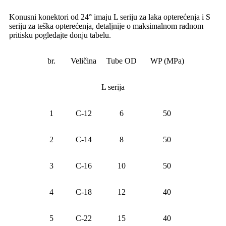
Konusni konektori od 24° imaju L seriju za laka opterećenja i S
seriju za teška opterećenja, detaljnije o maksimalnom radnom
pritisku pogledajte donju tabelu.
br.
Veličina
Tube OD
WP (MPa)
L serija
1
C-12
6
50
2
C-14
8
50
3
C-16
10
50
4
C-18
12
40
5
C-22
15
40