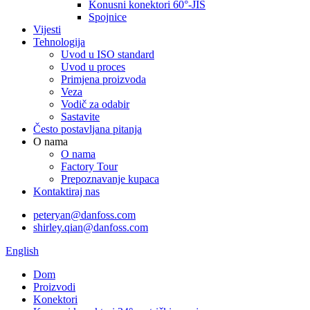
Konusni konektori 60°-JIS
Spojnice
Vijesti
Tehnologija
Uvod u ISO standard
Uvod u proces
Primjena proizvoda
Veza
Vodič za odabir
Sastavite
Često postavljana pitanja
O nama
O nama
Factory Tour
Prepoznavanje kupaca
Kontaktiraj nas
peteryan@danfoss.com
shirley.qian@danfoss.com
English
Dom
Proizvodi
Konektori