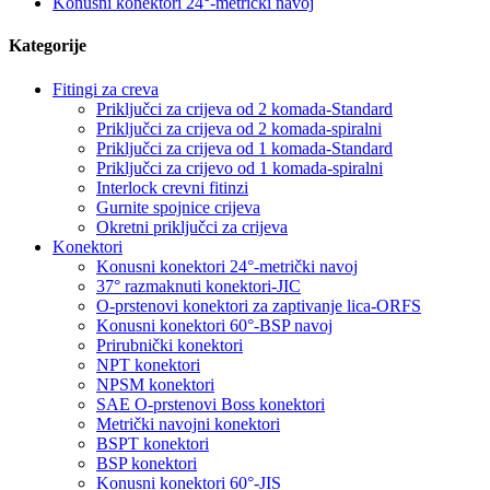
Konusni konektori 24°-metrički navoj
Kategorije
Fitingi za creva
Priključci za crijeva od 2 komada-Standard
Priključci za crijeva od 2 komada-spiralni
Priključci za crijeva od 1 komada-Standard
Priključci za crijevo od 1 komada-spiralni
Interlock crevni fitinzi
Gurnite spojnice crijeva
Okretni priključci za crijeva
Konektori
Konusni konektori 24°-metrički navoj
37° razmaknuti konektori-JIC
O-prstenovi konektori za zaptivanje lica-ORFS
Konusni konektori 60°-BSP navoj
Prirubnički konektori
NPT konektori
NPSM konektori
SAE O-prstenovi Boss konektori
Metrički navojni konektori
BSPT konektori
BSP konektori
Konusni konektori 60°-JIS