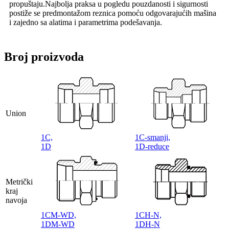
propuštaju.Najbolja praksa u pogledu pouzdanosti i sigurnosti
postiže se predmontažom reznica pomoću odgovarajućih mašina
i zajedno sa alatima i parametrima podešavanja.
Broj proizvoda
Union
1C,
1C-smanji,
1D
1D-reduce
Metrički
kraj
navoja
1CM-WD,
1CH-N,
1DM-WD
1DH-N