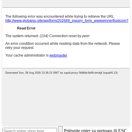
Pritisnite enter za pretragu ili ESC