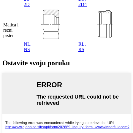
2D
2D4
Matica i
rezni
prsten
NL,
RL,
NS
RS
Ostavite svoju poruku