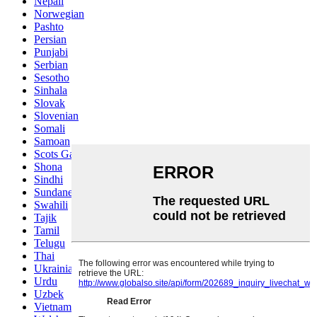
Nepali
Norwegian
Pashto
Persian
Punjabi
Serbian
Sesotho
Sinhala
Slovak
Slovenian
Somali
Samoan
Scots Gaelic
Shona
Sindhi
Sundanese
Swahili
Tajik
Tamil
Telugu
Thai
Ukrainian
Urdu
Uzbek
Vietnamese