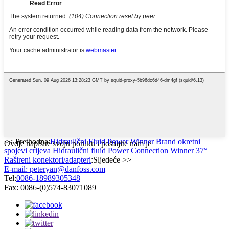
<< Prethodna:
Hidraulični Fluid Power Winner Brand okretni
Ovdje napišite svoju poruku i pošaljite nam je
spojevi crijeva
Hidraulični fluid Power Connection Winner 37°
Rašireni konektori/adapteri
:Sljedeće >>
E-mail: peteryan@danfoss.com
Tel:
0086-18989305348
Fax: 0086-(0)574-83071089