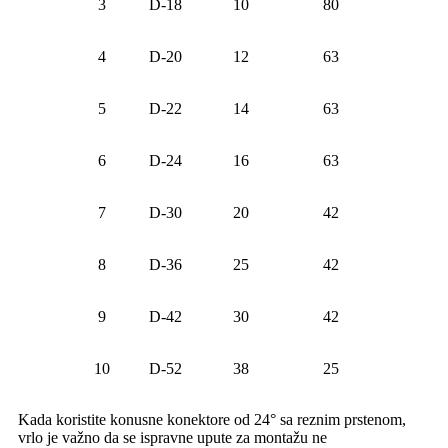
3
D-18
10
80
4
D-20
12
63
5
D-22
14
63
6
D-24
16
63
7
D-30
20
42
8
D-36
25
42
9
D-42
30
42
10
D-52
38
25
Kada koristite konusne konektore od 24° sa reznim prstenom,
vrlo je važno da se ispravne upute za montažu ne