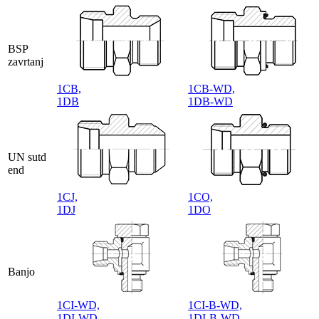
BSP
zavrtanj
1CB,
1CB-WD,
1DB
1DB-WD
UN sutd
end
1CJ,
1CO,
1DJ
1DO
Banjo
1CI-WD,
1CI-B-WD,
1DI-WD
1DI-B-WD