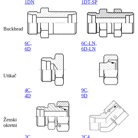
1DN
1DT-SP
Buckhead
6C,
6C-LN,
6D
6D-LN
Utikač
4C,
9C,
4D
9D
Ženski
okretni
2C,
2C4,