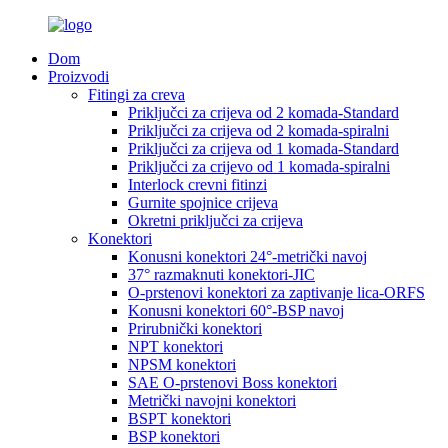
Dom
Proizvodi
Fitingi za creva
Priključci za crijeva od 2 komada-Standard
Priključci za crijeva od 2 komada-spiralni
Priključci za crijeva od 1 komada-Standard
Priključci za crijevo od 1 komada-spiralni
Interlock crevni fitinzi
Gurnite spojnice crijeva
Okretni priključci za crijeva
Konektori
Konusni konektori 24°-metrički navoj
37° razmaknuti konektori-JIC
O-prstenovi konektori za zaptivanje lica-ORFS
Konusni konektori 60°-BSP navoj
Prirubnički konektori
NPT konektori
NPSM konektori
SAE O-prstenovi Boss konektori
Metrički navojni konektori
BSPT konektori
BSP konektori