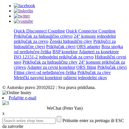
Quick Disconnect Coupling
Quick Connector Coupling
Priključak za hidraulično crijevo
24° konusni jednodelni
priključak za crevo
Ženski hidraulični cijev
Priključci za
hidraulične cijevi
Priključak cijevi
ORS adapter
Brza spojka
od nerđajućeg čelika
BSP konektor
Adapteri za konektore
ISO 12151-2 jednodelni priključak za crevo
Hidraulični cevni
spoj
Priključak za hidrauličnu cijev
24° konusni priključak za
crijevo
Adapter za cevni konektor
ORS fiting
Priključak cijevi
Fiting cijevi od nehrđajućeg čelika
Priključak za cijev
Metrički navojni konektori
rašireni jednodelni okov
© Autorsko pravo 20102022 : Sva prava pridržana.
Pošaljite e-mail
WeChat (Peter Yan)
x
Pritisnite enter za pretragu ili ESC
da zatvorite