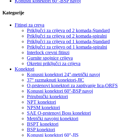
Konusni konektori 60°-BSP navoj
Kategorije
Fitingi za creva
Priključci za crijeva od 2 komada-Standard
Priključci za crijeva od 2 komada-spiralni
Priključci za crijeva od 1 komada-Standard
Priključci za crijevo od 1 komada-spiralni
Interlock crevni fitinzi
Gurnite spojnice crijeva
Okretni priključci za crijeva
Konektori
Konusni konektori 24°-metrički navoj
37° razmaknuti konektori-JIC
O-prstenovi konektori za zaptivanje lica-ORFS
Konusni konektori 60°-BSP navoj
Prirubnički konektori
NPT konektori
NPSM konektori
SAE O-prstenovi Boss konektori
Metrički navojni konektori
BSPT konektori
BSP konektori
Konusni konektori 60°-JIS