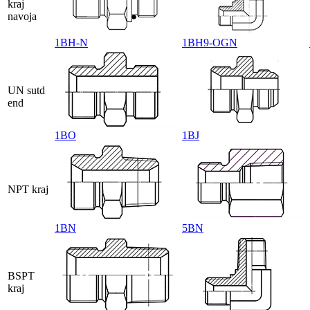
kraj
navoja
1BH-N
1BH9-OGN
UN sutd
end
1BO
1BJ
NPT kraj
1BN
5BN
BSPT
kraj