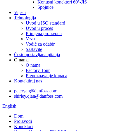
Konusni konektori 60°-JIS
Spojnice
Vijesti
Tehnologija
Uvod u ISO standard
Uvod u proces
Primjena proizvoda
Veza
Vodič za odabir
Sastavite
Često postavljana pitanja
O nama
O nama
Factory Tour
Prepoznavanje kupaca
Kontaktiraj nas
peteryan@danfoss.com
shirley.qian@danfoss.com
English
Dom
Proizvodi
Konektori