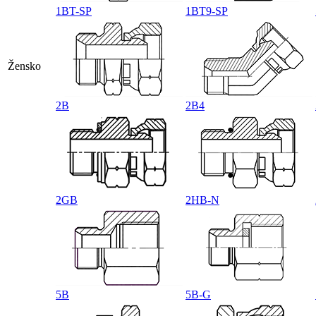
1BT-SP
1BT9-SP
Žensko
2B
2B4
2GB
2HB-N
5B
5B-G