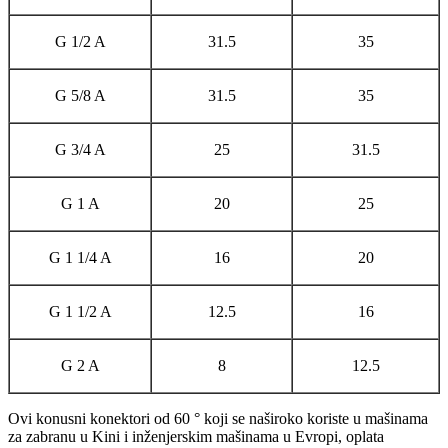
G 1/2 A
31.5
35
G 5/8 A
31.5
35
G 3/4 A
25
31.5
G 1 A
20
25
G 1 1/4 A
16
20
G 1 1/2 A
12.5
16
G 2 A
8
12.5
Ovi konusni konektori od 60 ° koji se naširoko koriste u mašinama
za zabranu u Kini i inženjerskim mašinama u Evropi, oplata