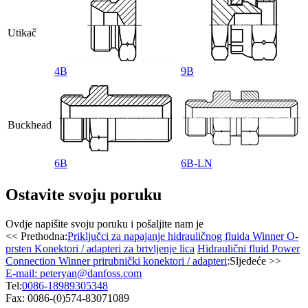
Utikač
4B
9B
Buckhead
6B
6B-LN
Ostavite svoju poruku
Ovdje napišite svoju poruku i pošaljite nam je
<< Prethodna:
Priključci za napajanje hidrauličnog fluida Winner O-
prsten Konektori / adapteri za brtvljenje lica
Hidraulični fluid Power
Connection Winner prirubnički konektori / adapteri
:Sljedeće >>
E-mail: peteryan@danfoss.com
Tel:
0086-18989305348
Fax: 0086-(0)574-83071089