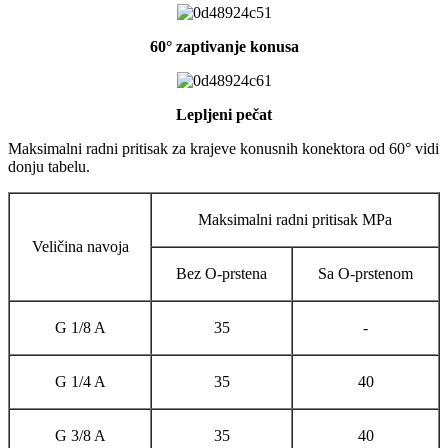
60° zaptivanje konusa
Lepljeni pečat
Maksimalni radni pritisak za krajeve konusnih konektora od 60° vidi
donju tabelu.
Maksimalni radni pritisak MPa
Veličina navoja
Bez O-prstena
Sa O-prstenom
G 1/8 A
35
-
G 1/4 A
35
40
G 3/8 A
35
40