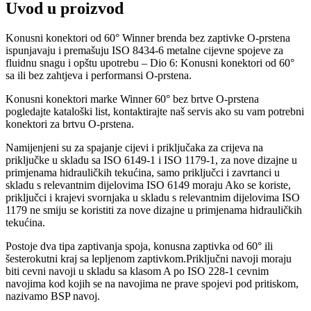
Uvod u proizvod
Konusni konektori od 60° Winner brenda bez zaptivke O-prstena
ispunjavaju i premašuju ISO 8434-6 metalne cijevne spojeve za
fluidnu snagu i opštu upotrebu – Dio 6: Konusni konektori od 60°
sa ili bez zahtjeva i performansi O-prstena.
Konusni konektori marke Winner 60° bez brtve O-prstena
pogledajte kataloški list, kontaktirajte naš servis ako su vam potrebni
konektori za brtvu O-prstena.
Namijenjeni su za spajanje cijevi i priključaka za crijeva na
priključke u skladu sa ISO 6149-1 i ISO 1179-1, za nove dizajne u
primjenama hidrauličkih tekućina, samo priključci i zavrtanci u
skladu s relevantnim dijelovima ISO 6149 moraju Ako se koriste,
priključci i krajevi svornjaka u skladu s relevantnim dijelovima ISO
1179 ne smiju se koristiti za nove dizajne u primjenama hidrauličkih
tekućina.
Postoje dva tipa zaptivanja spoja, konusna zaptivka od 60° ili
šesterokutni kraj sa lepljenom zaptivkom.Priključni navoji moraju
biti cevni navoji u skladu sa klasom A po ISO 228-1 cevnim
navojima kod kojih se na navojima ne prave spojevi pod pritiskom,
nazivamo BSP navoj.