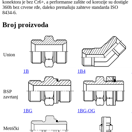
konektora je bez Cr6+, a performanse zaštite od korozije su dostigle
360h bez crvene rđe, daleko premašuju zahteve standarda ISO
8434-6.
Broj proizvoda
Union
1B
1B4
BSP
zavrtanj
1BG
1BG-OG
Metrički