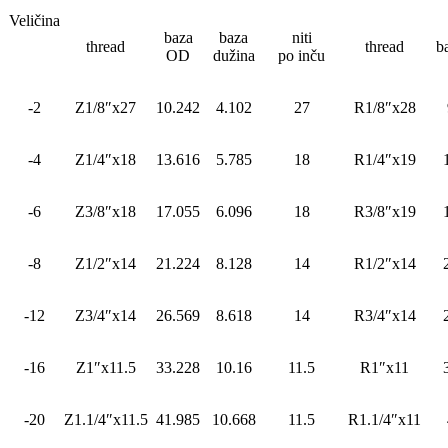
Veličina
baza
baza
niti
thread
thread
b
OD
dužina
po inču
-2
Z1/8″x27
10.242
4.102
27
R1/8″x28
-4
Z1/4″x18
13.616
5.785
18
R1/4″x19
-6
Z3/8″x18
17.055
6.096
18
R3/8″x19
-8
Z1/2″x14
21.224
8.128
14
R1/2″x14
-12
Z3/4″x14
26.569
8.618
14
R3/4″x14
-16
Z1″x11.5
33.228
10.16
11.5
R1″x11
-20
Z1.1/4″x11.5
41.985
10.668
11.5
R1.1/4″x11