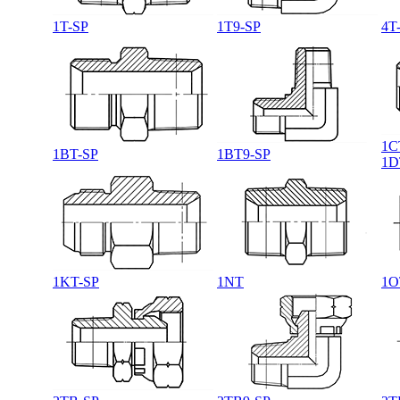
1T-SP
1T9-SP
4T
1C
1BT-SP
1BT9-SP
1D
1KT-SP
1NT
1O