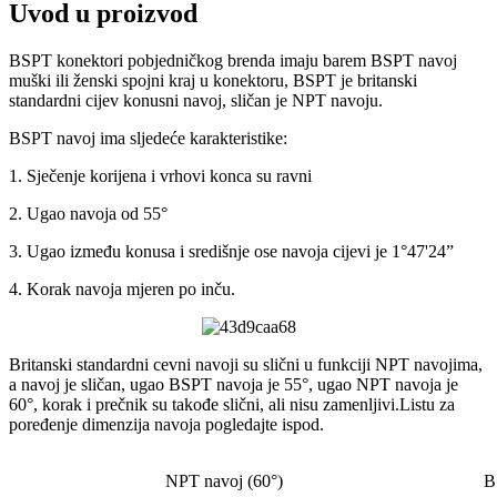
Uvod u proizvod
BSPT konektori pobjedničkog brenda imaju barem BSPT navoj
muški ili ženski spojni kraj u konektoru, BSPT je britanski
standardni cijev konusni navoj, sličan je NPT navoju.
BSPT navoj ima sljedeće karakteristike:
1. Sječenje korijena i vrhovi konca su ravni
2. Ugao navoja od 55°
3. Ugao između konusa i središnje ose navoja cijevi je 1°47'24”
4. Korak navoja mjeren po inču.
Britanski standardni cevni navoji su slični u funkciji NPT navojima,
a navoj je sličan, ugao BSPT navoja je 55°, ugao NPT navoja je
60°, korak i prečnik su takođe slični, ali nisu zamenljivi.Listu za
poređenje dimenzija navoja pogledajte ispod.
NPT navoj (60°)
B