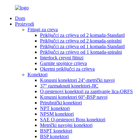
Dom
Proizvodi
Fitingi za creva
Priključci za crijeva od 2 komada-Standard
Priključci za crijeva od 2 komada-spiralni
Priključci za crijeva od 1 komada-Standard
Priključci za crijevo od 1 komada-spiralni
Interlock crevni fitinzi
Gurnite spojnice crijeva
Okretni priključci za crijeva
Konektori
Konusni konektori 24°-metrički navoj
37° razmaknuti konektori-JIC
O-prstenovi konektori za zaptivanje lica-ORFS
Konusni konektori 60°-BSP navoj
Prirubnički konektori
NPT konektori
NPSM konektori
SAE O-prstenovi Boss konektori
Metrički navojni konektori
BSPT konektori
BSP konektori