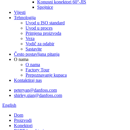
Konusni konektori 60°-JIS
Spojnice
Vijesti
Tehnologija
Uvod u ISO standard
Uvod u proces
Primjena proizvoda
Veza
Vodič za odabir
Sastavite
Često postavljana pitanja
O nama
O nama
Factory Tour
Prepoznavanje kupaca
Kontaktiraj nas
peteryan@danfoss.com
shirley.qian@danfoss.com
English
Dom
Proizvodi
Konektori