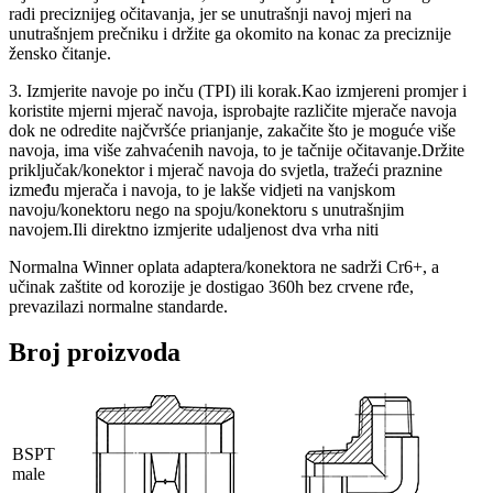
radi preciznijeg očitavanja, jer se unutrašnji navoj mjeri na
unutrašnjem prečniku i držite ga okomito na konac za preciznije
žensko čitanje.
3. Izmjerite navoje po inču (TPI) ili korak.Kao izmjereni promjer i
koristite mjerni mjerač navoja, isprobajte različite mjerače navoja
dok ne odredite najčvršće prianjanje, zakačite što je moguće više
navoja, ima više zahvaćenih navoja, to je tačnije očitavanje.Držite
priključak/konektor i mjerač navoja do svjetla, tražeći praznine
između mjerača i navoja, to je lakše vidjeti na vanjskom
navoju/konektoru nego na spoju/konektoru s unutrašnjim
navojem.Ili direktno izmjerite udaljenost dva vrha niti
Normalna Winner oplata adaptera/konektora ne sadrži Cr6+, a
učinak zaštite od korozije je dostigao 360h bez crvene rđe,
prevazilazi normalne standarde.
Broj proizvoda
BSPT
male