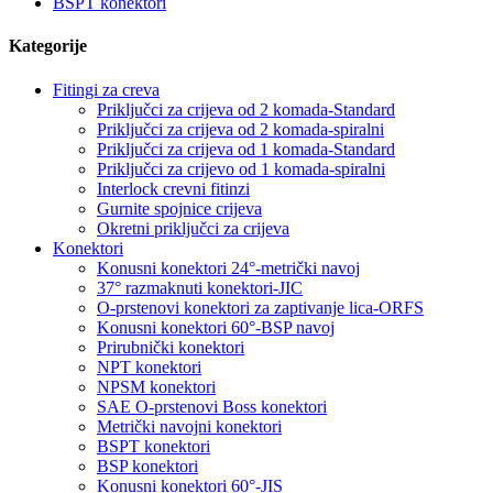
BSPT konektori
Kategorije
Fitingi za creva
Priključci za crijeva od 2 komada-Standard
Priključci za crijeva od 2 komada-spiralni
Priključci za crijeva od 1 komada-Standard
Priključci za crijevo od 1 komada-spiralni
Interlock crevni fitinzi
Gurnite spojnice crijeva
Okretni priključci za crijeva
Konektori
Konusni konektori 24°-metrički navoj
37° razmaknuti konektori-JIC
O-prstenovi konektori za zaptivanje lica-ORFS
Konusni konektori 60°-BSP navoj
Prirubnički konektori
NPT konektori
NPSM konektori
SAE O-prstenovi Boss konektori
Metrički navojni konektori
BSPT konektori
BSP konektori
Konusni konektori 60°-JIS