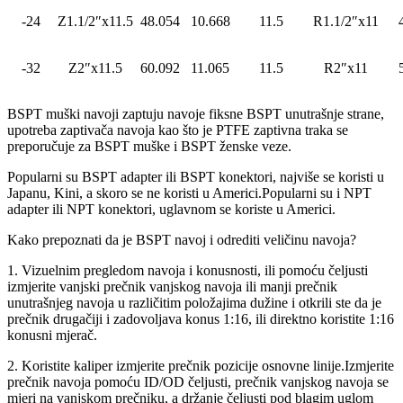
-24
Z1.1/2″x11.5
48.054
10.668
11.5
R1.1/2″x11
-32
Z2″x11.5
60.092
11.065
11.5
R2″x11
BSPT muški navoji zaptuju navoje fiksne BSPT unutrašnje strane,
upotreba zaptivača navoja kao što je PTFE zaptivna traka se
preporučuje za BSPT muške i BSPT ženske veze.
Popularni su BSPT adapter ili BSPT konektori, najviše se koristi u
Japanu, Kini, a skoro se ne koristi u Americi.Popularni su i NPT
adapter ili NPT konektori, uglavnom se koriste u Americi.
Kako prepoznati da je BSPT navoj i odrediti veličinu navoja?
1. Vizuelnim pregledom navoja i konusnosti, ili pomoću čeljusti
izmjerite vanjski prečnik vanjskog navoja ili manji prečnik
unutrašnjeg navoja u različitim položajima dužine i otkrili ste da je
prečnik drugačiji i zadovoljava konus 1:16, ili direktno koristite 1:16
konusni mjerač.
2. Koristite kaliper izmjerite prečnik pozicije osnovne linije.Izmjerite
prečnik navoja pomoću ID/OD čeljusti, prečnik vanjskog navoja se
mjeri na vanjskom prečniku, a držanje čeljusti pod blagim uglom