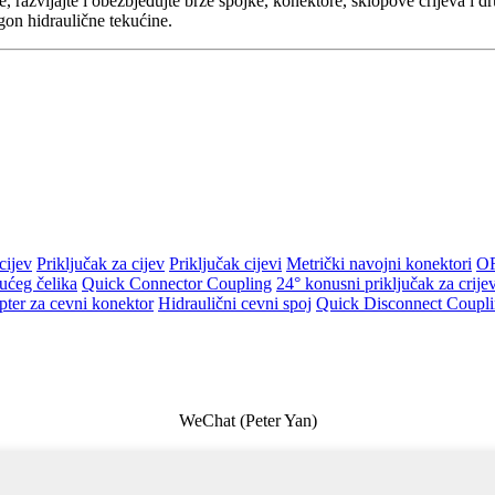
rije, razvijajte i obezbjeđujte brze spojke, konektore, sklopove crijeva i
gon hidraulične tekućine.
cijev
Priključak za cijev
Priključak cijevi
Metrički navojni konektori
OR
ućeg čelika
Quick Connector Coupling
24° konusni priključak za crije
ter za cevni konektor
Hidraulični cevni spoj
Quick Disconnect Coupl
WeChat (Peter Yan)