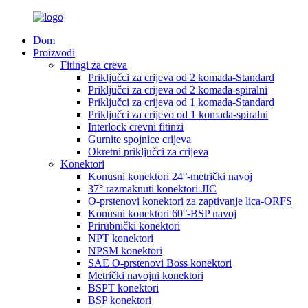
Dom
Proizvodi
Fitingi za creva
Priključci za crijeva od 2 komada-Standard
Priključci za crijeva od 2 komada-spiralni
Priključci za crijeva od 1 komada-Standard
Priključci za crijevo od 1 komada-spiralni
Interlock crevni fitinzi
Gurnite spojnice crijeva
Okretni priključci za crijeva
Konektori
Konusni konektori 24°-metrički navoj
37° razmaknuti konektori-JIC
O-prstenovi konektori za zaptivanje lica-ORFS
Konusni konektori 60°-BSP navoj
Prirubnički konektori
NPT konektori
NPSM konektori
SAE O-prstenovi Boss konektori
Metrički navojni konektori
BSPT konektori
BSP konektori