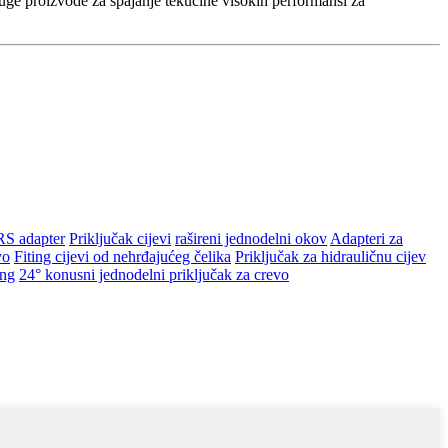
 druge proizvode za spajanje tekućine visokih performansi za
S adapter
Priključak cijevi
rašireni jednodelni okov
Adapteri za
vo
Fiting cijevi od nehrđajućeg čelika
Priključak za hidrauličnu cijev
ing
24° konusni jednodelni priključak za crevo