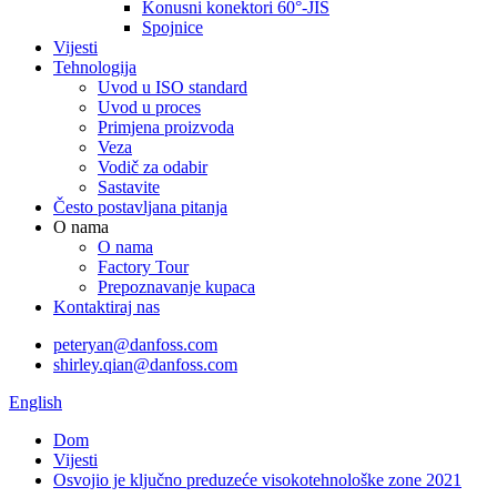
Konusni konektori 60°-JIS
Spojnice
Vijesti
Tehnologija
Uvod u ISO standard
Uvod u proces
Primjena proizvoda
Veza
Vodič za odabir
Sastavite
Često postavljana pitanja
O nama
O nama
Factory Tour
Prepoznavanje kupaca
Kontaktiraj nas
peteryan@danfoss.com
shirley.qian@danfoss.com
English
Dom
Vijesti
Osvojio je ključno preduzeće visokotehnološke zone 2021