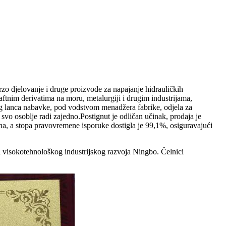
rzo djelovanje i druge proizvode za napajanje hidrauličkih
ftnim derivatima na moru, metalurgiji i drugim industrijama,
g lanca nabavke, pod vodstvom menadžera fabrike, odjela za
 svo osoblje radi zajedno.Postignut je odličan učinak, prodaja je
a, a stopa pravovremene isporuke dostigla je 99,1%, osiguravajući
 visokotehnološkog industrijskog razvoja Ningbo. Čelnici