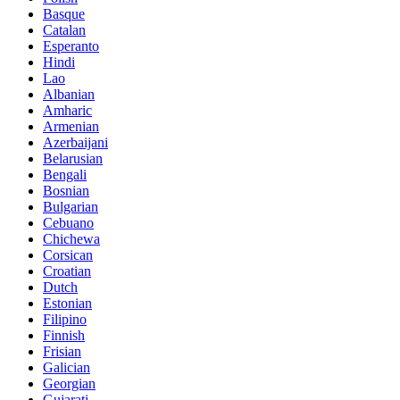
Basque
Catalan
Esperanto
Hindi
Lao
Albanian
Amharic
Armenian
Azerbaijani
Belarusian
Bengali
Bosnian
Bulgarian
Cebuano
Chichewa
Corsican
Croatian
Dutch
Estonian
Filipino
Finnish
Frisian
Galician
Georgian
Gujarati