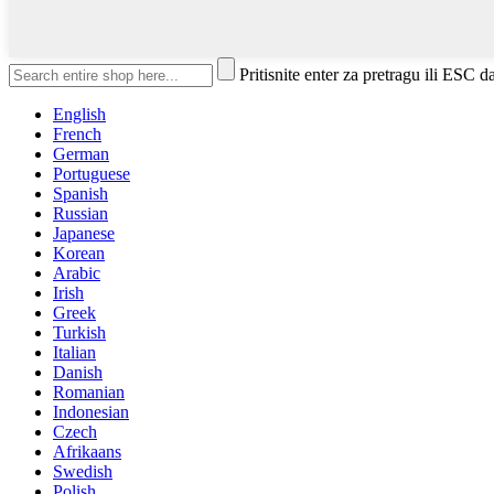
Pritisnite enter za pretragu ili ESC d
English
French
German
Portuguese
Spanish
Russian
Japanese
Korean
Arabic
Irish
Greek
Turkish
Italian
Danish
Romanian
Indonesian
Czech
Afrikaans
Swedish
Polish