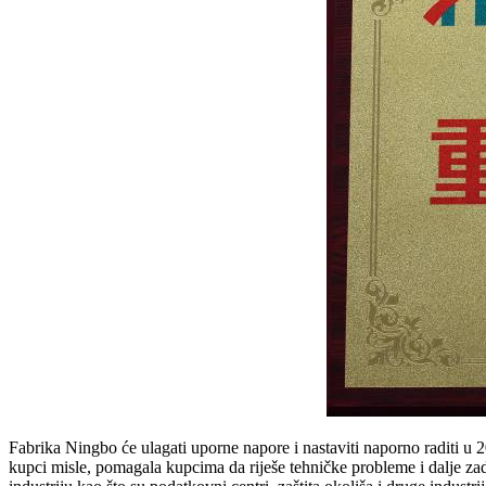
Fabrika Ningbo će ulagati uporne napore i nastaviti naporno raditi u 
kupci misle, pomagala kupcima da riješe tehničke probleme i dalje zado