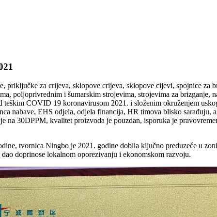
2021
 priključke za crijeva, sklopove crijeva, sklopove cijevi, spojnice za b
ma, poljoprivrednim i šumarskim strojevima, strojevima za brizganje, na
 pod teškim COVID 19 koronavirusom 2021. i složenim okruženjem usko
 lanca nabave, EHS odjela, odjela financija, HR timova blisko sarađuju, a
je na 30DPPM, kvalitet proizvoda je pouzdan, isporuka je pravovremen
dine, tvornica Ningbo je 2021. godine dobila ključno preduzeće u zoni
ci, dao doprinose lokalnom oporezivanju i ekonomskom razvoju.