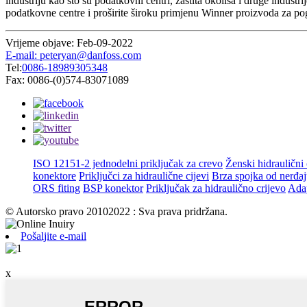
industriju kao što su podatkovni centri, zaštita okoliša i druge indust
podatkovne centre i proširite široku primjenu Winner proizvoda za po
Vrijeme objave: Feb-09-2022
E-mail: peteryan@danfoss.com
Tel:
0086-18989305348
Fax: 0086-(0)574-83071089
ISO 12151-2 jednodelni priključak za crevo
Ženski hidraulični 
konektore
Priključci za hidraulične cijevi
Brza spojka od nerđaj
ORS fiting
BSP konektor
Priključak za hidraulično crijevo
Adap
© Autorsko pravo 20102022 : Sva prava pridržana.
Pošaljite e-mail
x