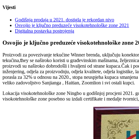
Vijesti
Godišnja prodaja u 2021. dostigla je rekordan nivo
Osvojio je ključno preduzeće visokotehnološke zone 2021
Digitalna postavka postrojenja
Osvojio je ključno preduzeće visokotehnološke zone 
Proizvodi za povezivanje tekućine Winner brenda, uključuju konektore,
tekućina,
t
hey se naširoko koristi u građevinskim mašinama, željeznica
proizvodi su naširoko dobrodošli i hvaljeni od strane kupaca.Čak i
inženjering, odjela za proizvodnju, odjela kvalitete, odjela logistike,
porasla za 32% u odnosu na 2020., stopa neuspjeha kupaca smanjena 
veliko zadovoljstvo Sanjianga , Haitian, Zoomlion i svi ostali kupci.
Lokacija visokotehnološke zone Ningbo u godišnjoj procjeni 2021. go
visokotehnološke zone posebno su izdali certifikate i medalje tvorni