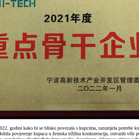
2022. godini kako bi se blisko povezala s kupcima, razumjela potrebe ku
bila povjerenje kupaca u žestoka tržišna konkurencija, ostvariti više po